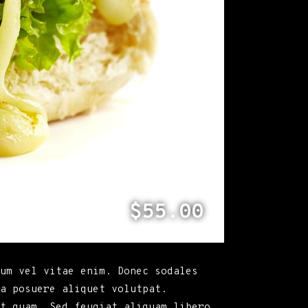
$55.00
tum vel vitae enim. Donec sodales
a posuere aliquet volutpat.
t quam. Sed feugiat aliquam libero,