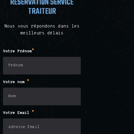
traiteur
RÉSERVATION SERVICE
TRAITEUR
Nous vous répondons dans les
meilleurs délais
*
Votre Prénom
*
Votre nom
*
Votre Email