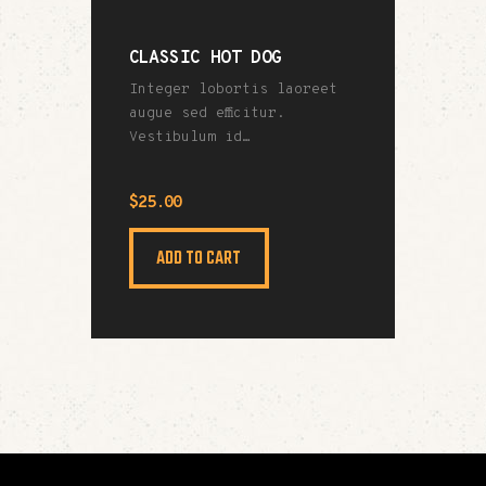
CLASSIC HOT DOG
Integer lobortis laoreet
augue sed efficitur.
Vestibulum id…
$
25
.
00
ADD TO CART