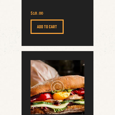
$
18
.
00
ADD TO CART