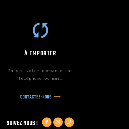
RÉOUVERTURE LE LUNDI 4
JANVIER, JOYEUSES FÊTES DE FIN
D’ANNÉE !
CE SAMEDI 15 AOÛT MUMBAÏ
STREET FOOD EST À LA
BRASSERIE DU PÈRE JAKOB !